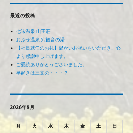
最近の投稿
七味温泉 山王荘
おぶせ温泉 穴観音の湯
【社長就任のお礼】温かいお祝いをいただき、心
より感謝申し上げます。
ご愛読ありがとうございました。
早起きは三文の・・・？
2026年8月
月
火
水
木
金
土
日