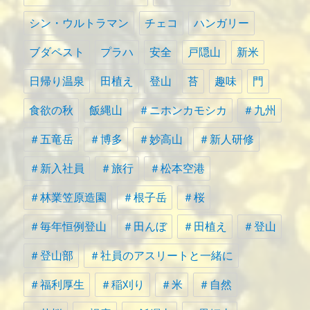
シン・ウルトラマン
チェコ
ハンガリー
ブダペスト
プラハ
安全
戸隠山
新米
日帰り温泉
田植え
登山
苔
趣味
門
食欲の秋
飯縄山
＃ニホンカモシカ
＃九州
＃五竜岳
＃博多
＃妙高山
＃新人研修
＃新入社員
＃旅行
＃松本空港
＃林業笠原造園
＃根子岳
＃桜
＃毎年恒例登山
＃田んぼ
＃田植え
＃登山
＃登山部
＃社員のアスリートと一緒に
＃福利厚生
＃稲刈り
＃米
＃自然