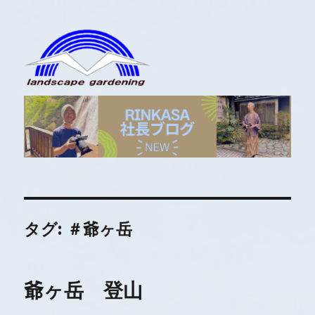
RINKASA社長ブログ
タグ:
＃爺ヶ岳
爺ヶ岳 登山