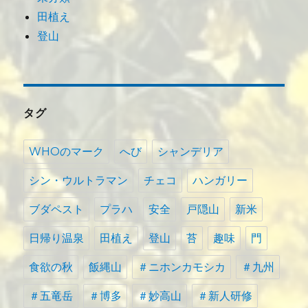
田植え
登山
タグ
WHOのマーク
へび
シャンデリア
シン・ウルトラマン
チェコ
ハンガリー
ブダペスト
プラハ
安全
戸隠山
新米
日帰り温泉
田植え
登山
苔
趣味
門
食欲の秋
飯縄山
＃ニホンカモシカ
＃九州
＃五竜岳
＃博多
＃妙高山
＃新人研修