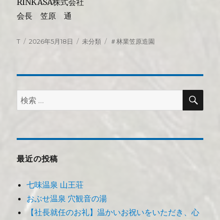
RINKASA株式会社
会長 笠原 通
投
投
カ
タ
T
2026年5月18日
未分類
＃林業笠原造園
稿
稿
テ
グ
者
日:
ゴ
リ
ー
検
検
索
索:
最近の投稿
七味温泉 山王荘
おぶせ温泉 穴観音の湯
【社長就任のお礼】温かいお祝いをいただき、心