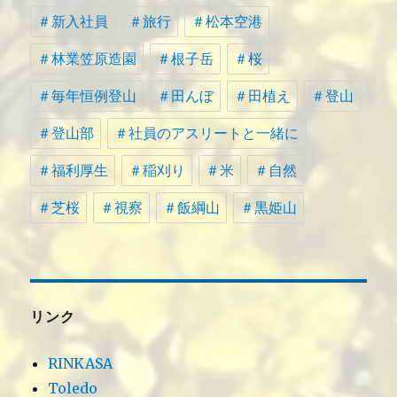
＃新入社員
＃旅行
＃松本空港
＃林業笠原造園
＃根子岳
＃桜
＃毎年恒例登山
＃田んぼ
＃田植え
＃登山
＃登山部
＃社員のアスリートと一緒に
＃福利厚生
＃稲刈り
＃米
＃自然
＃芝桜
＃視察
＃飯綱山
＃黒姫山
リンク
RINKASA
Toledo