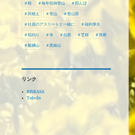
＃桜
＃毎年恒例登山
＃田んぼ
＃田植え
＃登山
＃登山部
＃社員のアスリートと一緒に
＃福利厚生
＃稲刈り
＃米
＃自然
＃芝桜
＃視察
＃飯綱山
＃黒姫山
リンク
RINKASA
Toledo