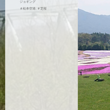
カ
ジョギング
日:
テ
タ
＃松本空港
,
＃芝桜
ゴ
グ
リ
ー