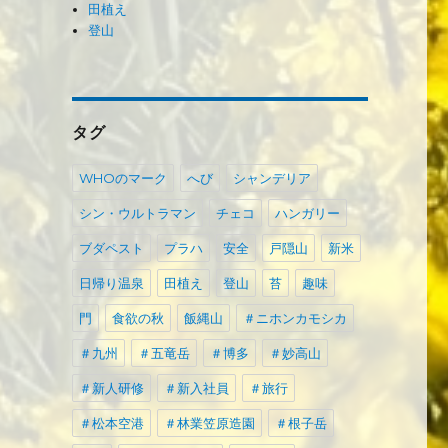
田植え
登山
タグ
WHOのマーク
へび
シャンデリア
シン・ウルトラマン
チェコ
ハンガリー
ブダペスト
プラハ
安全
戸隠山
新米
日帰り温泉
田植え
登山
苔
趣味
門
食欲の秋
飯縄山
＃ニホンカモシカ
＃九州
＃五竜岳
＃博多
＃妙高山
＃新人研修
＃新入社員
＃旅行
＃松本空港
＃林業笠原造園
＃根子岳