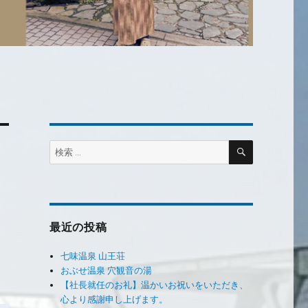
検
検
索
索:
最近の投稿
七味温泉 山王荘
おぶせ温泉 穴観音の湯
【社長就任のお礼】温かいお祝いをいただき、
心より感謝申し上げます。