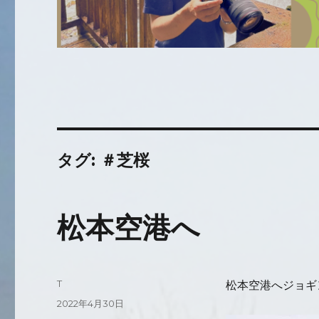
タグ:
＃芝桜
松本空港へ
投
T
松本空港へジョギ
稿
投
2022年4月30日
者
稿