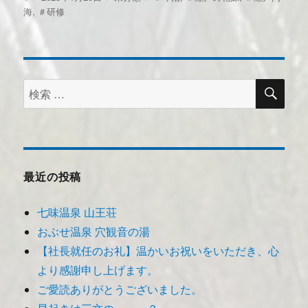
稿
稿
テ
グ
海
,
＃研修
者
日:
ゴ
リ
ー
検
検
索
索:
最近の投稿
七味温泉 山王荘
おぶせ温泉 穴観音の湯
【社長就任のお礼】温かいお祝いをいただき、心
より感謝申し上げます。
ご愛読ありがとうございました。