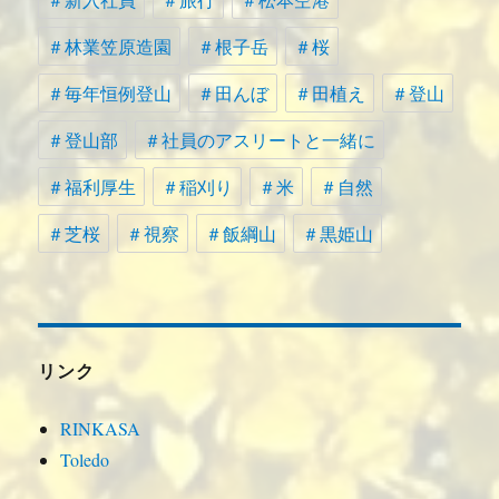
＃林業笠原造園
＃根子岳
＃桜
＃毎年恒例登山
＃田んぼ
＃田植え
＃登山
＃登山部
＃社員のアスリートと一緒に
＃福利厚生
＃稲刈り
＃米
＃自然
＃芝桜
＃視察
＃飯綱山
＃黒姫山
リンク
RINKASA
Toledo