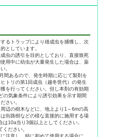
用するトラップにより雄成虫を捕獲し、次
目的としています。
雄成虫の誘引を目的としており、直接致死
剤使用中に幼虫が大量発生した場合は、薬
さい。
ヶ月間あるので、発生時期に応じて製剤を
ヒトリの第1回成虫（越冬世代）の発生
捕獲を行ってください。但し本剤の有効期
どの気象条件により誘引効果を示す期間
ください。
周辺の樹木などに、地上より1～6mの高
量は街路樹などの様な直接的に施用する場
合は10a当り3個以上としてください。
てください。
どに注意し、特に初めて使用する場合に