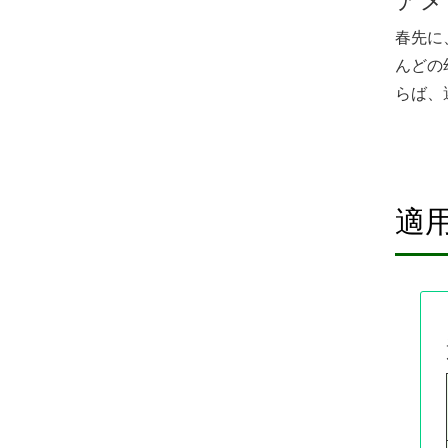
アメ
春先に
んどの
らば、
適