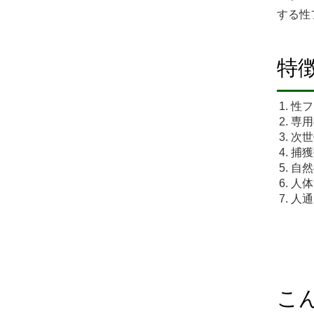
する性
特
性フ
専用
次世
捕獲
自然
人体
人通
こ