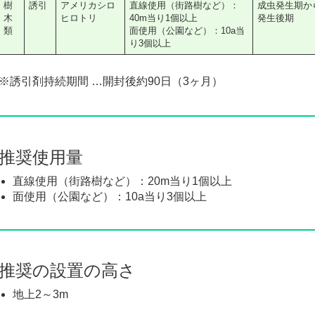
樹
誘引
アメリカシロ
直線使用（街路樹など）：
成虫発生期か
木
ヒロトリ
40m当り1個以上
発生後期
類
面使用（公園など）：10a当
り3個以上
※誘引剤持続期間 …開封後約90日（3ヶ月）
推奨使用量
直線使用（街路樹など）：20m当り1個以上
面使用（公園など）：10a当り3個以上
推奨の設置の高さ
地上2～3m