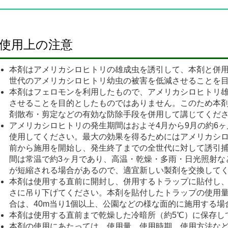
使用上の注意
本剤はアメリカシロヒトリの雄成虫を誘引して、本剤と併
世代のアメリカシロヒトリ幼虫の被害を低減させることを
本剤はフェロモンを利用したもので、アメリカシロヒトリ
させることを目的としたものではありません。このため本
剤散布・剪定などの有効な防除手段を併用して講じてくだ
アメリカシロヒトリの発生期間はおよそ4月から9月の約6
使用してください。最大の効果を得るためにはアメリカシロ
前から施用を開始し、発生終了までの全世代に対して誘引
間は常温で約3ヶ月であり、高温・乾燥・多雨・日光照射な
が短縮される場合があるので、適宜新しい製剤を交換して
本剤は使用する直前に開封し、併用するトラップに貼付し、
さに吊り下げてください。本剤を貼付したトラップの使用
合は、40m当り1個以上、公園などの様な面的に施用する場
本剤は使用する直前まで乾燥した冷暗所（約5℃）に保存し
本剤の使用にあたっては、使用量、使用時期、使用方法な