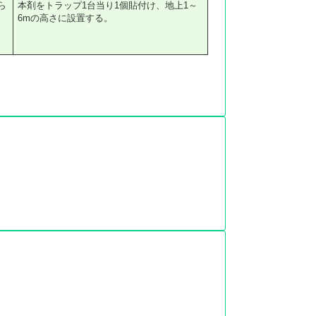
ら
本剤をトラップ1台当り1個貼付け、地上1～
6mの高さに設置する。