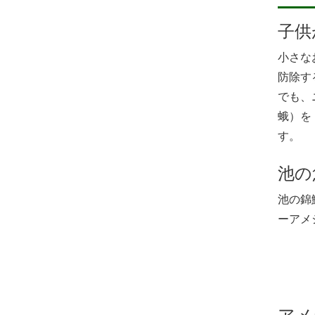
子供
小さな
防除す
でも、
蛾）を
す。
池の
池の錦
ーアメ