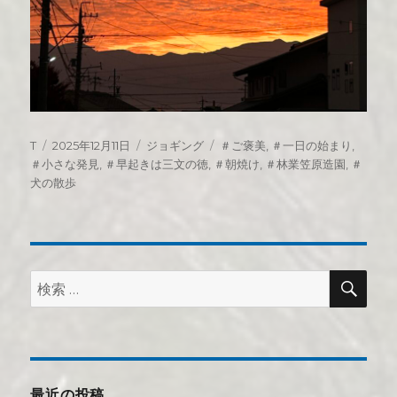
投
投
カ
タ
T
2025年12月11日
ジョギング
＃ご褒美
,
＃一日の始まり
,
稿
稿
テ
グ
＃小さな発見
,
＃早起きは三文の徳
,
＃朝焼け
,
＃林業笠原造園
,
＃
者
日:
ゴ
犬の散歩
リ
ー
検
検
索
索:
最近の投稿