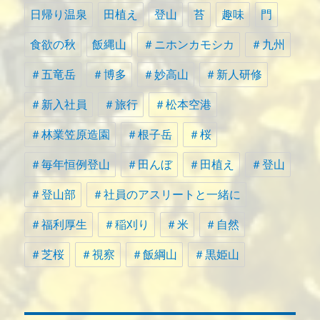
日帰り温泉
田植え
登山
苔
趣味
門
食欲の秋
飯縄山
＃ニホンカモシカ
＃九州
＃五竜岳
＃博多
＃妙高山
＃新人研修
＃新入社員
＃旅行
＃松本空港
＃林業笠原造園
＃根子岳
＃桜
＃毎年恒例登山
＃田んぼ
＃田植え
＃登山
＃登山部
＃社員のアスリートと一緒に
＃福利厚生
＃稲刈り
＃米
＃自然
＃芝桜
＃視察
＃飯綱山
＃黒姫山