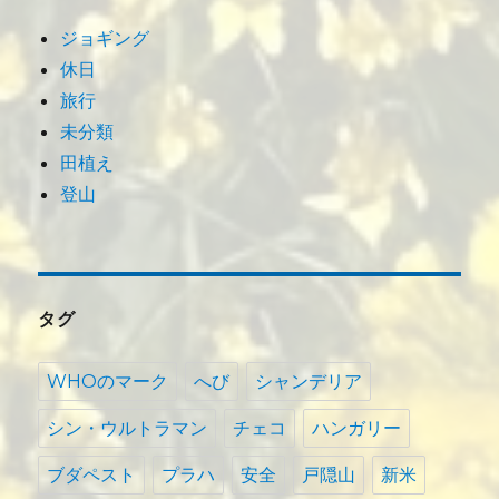
ジョギング
休日
旅行
未分類
田植え
登山
タグ
WHOのマーク
へび
シャンデリア
シン・ウルトラマン
チェコ
ハンガリー
ブダペスト
プラハ
安全
戸隠山
新米