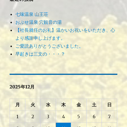
七味温泉 山王荘
おぶせ温泉 穴観音の湯
【社長就任のお礼】温かいお祝いをいただき、心
より感謝申し上げます。
ご愛読ありがとうございました。
早起きは三文の・・・？
2025年12月
月
火
水
木
金
土
日
1
2
3
4
5
6
7